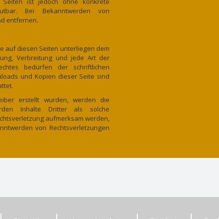
n Seiten ist jedoch ohne konkrete
mutbar. Bei Bekanntwerden von
d entfernen.
ke auf diesen Seiten unterliegen dem
itung, Verbreitung und jede Art der
htes bedürfen der schriftlichen
nloads und Kopien dieser Seite sind
ttet.
eiber erstellt wurden, werden die
rden Inhalte Dritter als solche
rechtsverletzung aufmerksam werden,
anntwerden von Rechtsverletzungen